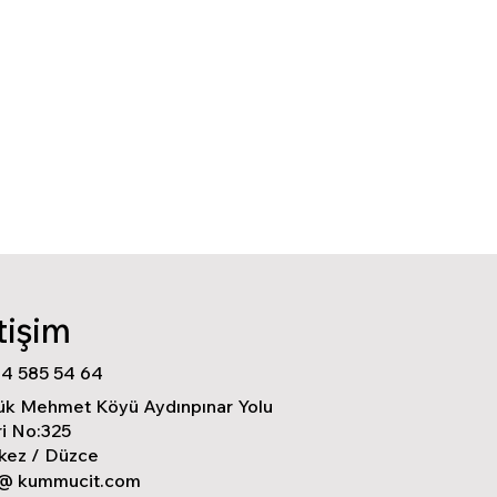
etişim
44 585 54 64
ük Mehmet Köyü Aydınpınar Yolu
i No:325
kez / Düzce
o@ kummucit.com