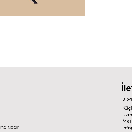
İl
0 5
Küç
Üzer
Mer
na Nedir
inf