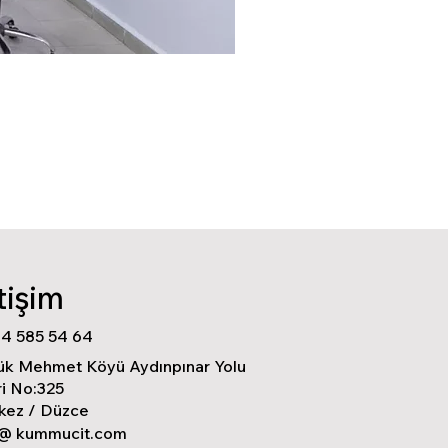
etişim
44 585 54 64
ük Mehmet Köyü Aydınpınar Yolu
i No:325
kez / Düzce
o@ kummucit.com