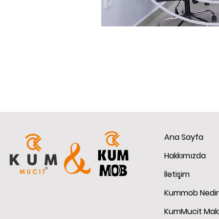
Ana Sayfa
Hakkımızda
İletişim
Kummob Nedir
KumMucit Maki