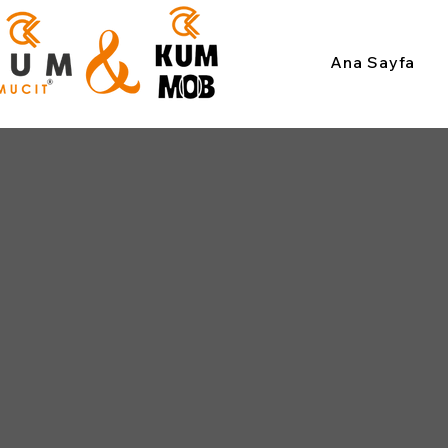
Ana Sayfa